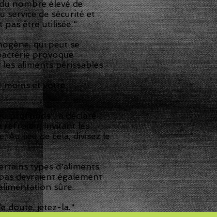
 du nombre élevé de
u service de sécurité et
pas être utilisée."
thogène, qui peut se
bactérie provoque
 les aliments périssables
u moins et votre
peu profonds", a déclaré
froidir, invitant les
 Au lieu de cela, divisez le
ertains types d'aliments
epas devraient également
limentation sûre.
e doute, jetez-la."