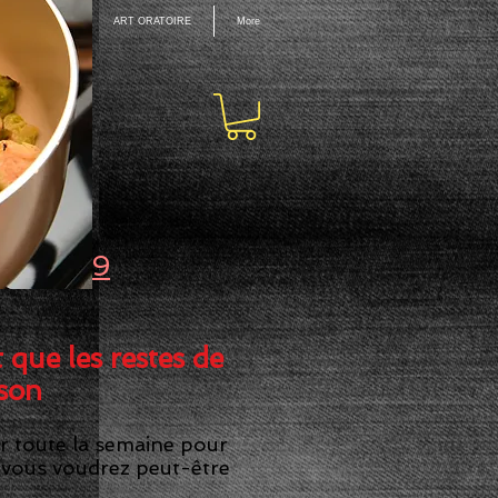
PPRENTISSAGE
ART ORATOIRE
More
OVID-19
 que les restes de
sson
r toute la semaine pour
 vous voudrez peut-être