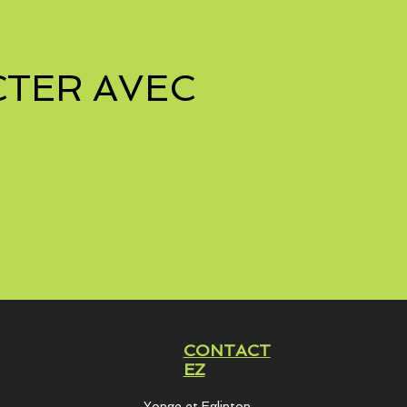
TER AVEC
CONTACT
EZ
Yonge et Eglinton​