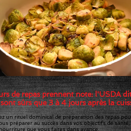
FORMATION SUR LA SÉCURITÉ ALIMENTAIRE
LANGUES (ESL) | QUESTIONS D'A
en sécurité
à Toronto
 MALADIES D'ORIGINE ALIMENTAIRE
ATIONS IMPORTANTES SUR LE C
urs de repas prennent note: l'USDA dit
sont sûrs que 3 à 4 jours après la cui
 un rituel dominical de préparation des repas pou
us préparer au succès dans vos objectifs de santé,
 nourriture que vous faites dans avance.