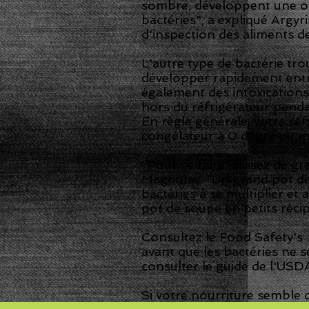
sombre, développent une od
bactéries", a expliqué Argyr
d'inspection des aliments de
L'autre type de bactérie tro
développer rapidement entr
également des intoxications 
hors du réfrigérateur penda
En règle générale, votre ré
congélateur à 0 degré ou m
"Pour ce faire, divisez de g
Magoulas. "Un grand pot de 
bactéries à se multiplier et 
pot de soupe en petits récip
Consultez le Food Safety'
avant que les bactéries ne 
consulter le guide de l'USD
Si votre nourriture semble d