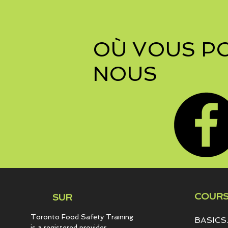
OÙ VOUS P
NOUS
COURS
SUR
Toronto Food Safety Training
BASICS.
is a registered provider