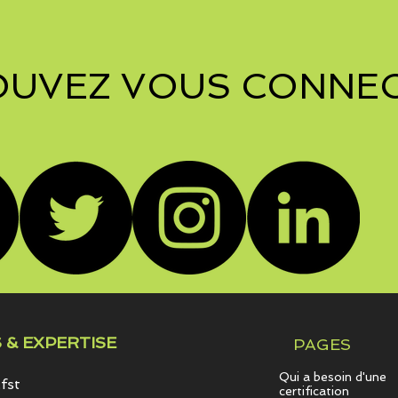
OUVEZ VOUS CONNEC
 & EXPERTISE
PAGES
Qui a besoin d'une
fst
certification