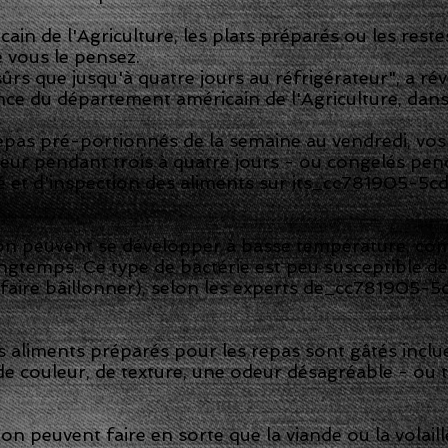
in de l'Agriculture, les plats préparés ou les reste
e vous le pensez.
sûrs que jusqu'à quatre jours au réfrigérateur", a ré
ence du département américain de l'Agriculture, da
repas pré-portionnés de la semaine au vendredi, vo
teur pendant trois à quatre jours - ou congelés pend
ité et d'inspection des aliments sur its_cc781905-
ion peuvent se développer à basse température, com
 longtemps. Ce type de bactérie est peu susceptible 
 faire bâillonner), selon les experts de_cc781905
s aliments préparés pour les repas sont gâtés inclu
de couleur, de texture, une odeur désagréable - ou
ion peuvent faire en sorte que la viande ou la volai