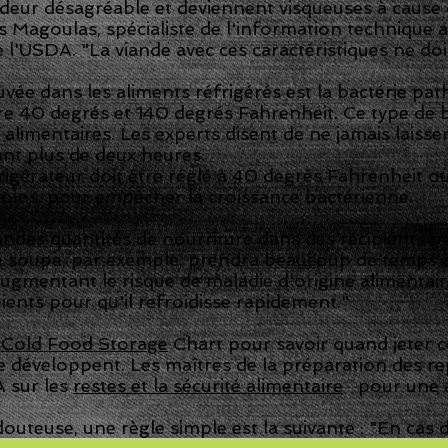
eur désagréable et deviennent visqueuses à cause
is Magoulas, spécialiste de l'information technique a
 l'USDA. "La viande avec ces caractéristiques ne doit 
uvée dans les aliments réfrigérés est la bactérie pa
e 40 degrés et 140 degrés Fahrenheit. Ce type de 
alimentaires. Les experts disent de ne jamais laisser
nt plus de deux heures.
frigérateur doit être réglé à 40 degrés Fahrenheit o
oins. pour empêcher la croissance bactérienne.
randes quantités de nourriture dans des récipients 
soupe, par exemple, prendra beaucoup de temps à re
augmentant le risque de maladie d'origine alimentaire.
ients pour qu'il refroidisse rapidement."
s
Cold Food Storage
Chart pour savoir quand jeter c
se développent. Les maîtres de la préparation des r
A sur les
restes et la sécurité alimentaire
pour une a
outeuse, une règle simple est la suivante : "En cas d