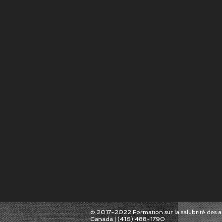
© 2017-2022 Formation sur la salubrité des a
Canada | (416) 488-1790