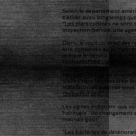
Selon le département américa
s'étirer aussi longtemps qu
"Les plats cuisinés ne sont 
Inspection Service, une ag
Donc, si vous cuisinez des 
être conservés au réfrigéra
indique le Service de sécur
136bad5cf58d_
site Web
.
Les bactéries de détériorat
si elles sont laissées trop
malade (mais pourrait vous
136bad5cf58d_
.
Les signes indiquant que vo
habituels : un changement 
mauvais goût.
"Les bactéries de détériorat