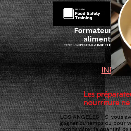
DOMICILE
Formateur n° 1 
alimentaire 
TENIR L'INSPECTEUR À BAIE ET ÉLOIGNER LES
INFORM
Les préparate
nourriture ne 
LOS ANGELES - Si vous avez
gagner du temps ou pour vo
reconsidérer la quantité de