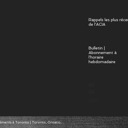
Rappels les plus réce
de l'ACIA
Bulletin |
Abonnement à
l'horaire
hebdomadaire
40
Qu
Clean
liments à Toronto | Toronto, Ontario,