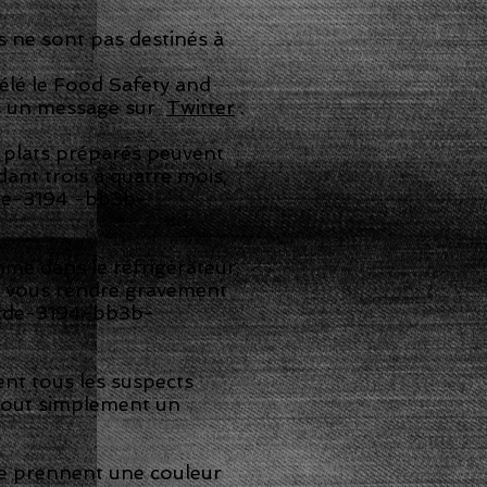
s ne sont pas destinés à
vélé le Food Safety and
ns un message sur
Twitter
.
s plats préparés peuvent
ant trois à quatre mois,
5cde-3194 -bb3b-
me dans le réfrigérateur,
de vous rendre gravement
-5cde-3194-bb3b-
ent tous les suspects
 tout simplement un
lle prennent une couleur