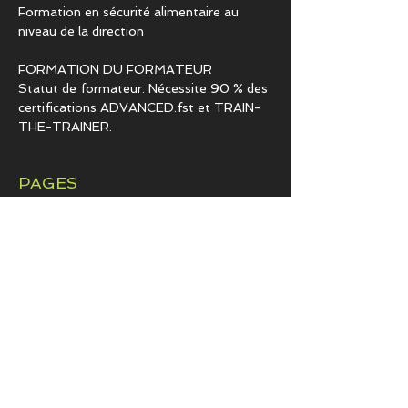
Formation en sécurité alimentaire au
niveau de la direction
FORMATION DU FORMATEUR
Statut de formateur. Nécessite 90 % des
certifications ADVANCED.fst et TRAIN-
THE-TRAINER.
PAGES
Qui a besoin d'une certification
Sécurité alimentaire pour les
entreprises
Sécurité alimentaire pour les
particuliers
Langues pour ESL
Législations