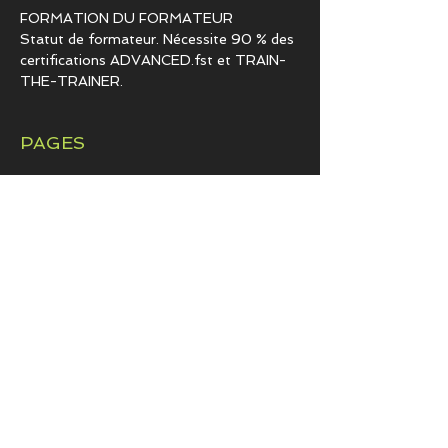
FORMATION DU FORMATEUR
Statut de formateur. Nécessite 90 % des
certifications ADVANCED.fst et TRAIN-
THE-TRAINER.
PAGES
Qui a besoin d'une certification
Sécurité alimentaire pour les
entreprises
Sécurité alimentaire pour les
particuliers
Langues pour ESL
Législations
FAQ pour nos programmes
Rappels les plus récents de l'ACIA