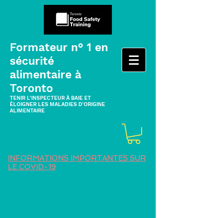
Formateur n° 1 en
sécurité
alimentaire à
Toronto
TENIR L'INSPECTEUR À BAIE ET
ÉLOIGNER LES MALADIES D'ORIGINE
ALIMENTAIRE
INFORMATIONS IMPORTANTES SUR
LE COVID-19