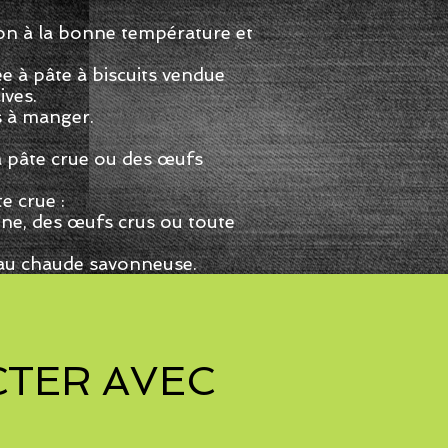
sson à la bonne température et
ée à pâte à biscuits vendue
ives.
s à manger.
la pâte crue ou des œufs
e crue :
ine, des œufs crus ou toute
l'eau chaude savonneuse.
TER AVEC