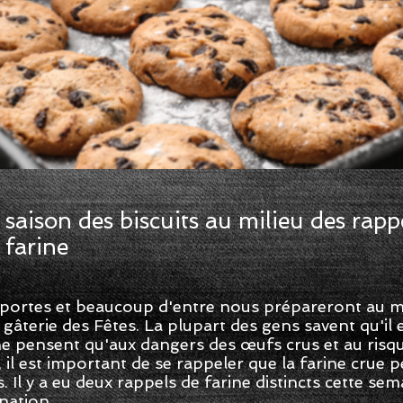
 saison des biscuits au milieu des rapp
 farine
s portes et beaucoup d'entre nous prépareront au mo
 gâterie des Fêtes. La plupart des gens savent qu'i
 ne pensent qu'aux dangers des œufs crus et au risq
 il est important de se rappeler que la farine crue p
 Il y a eu deux rappels de farine distincts cette se
nation.