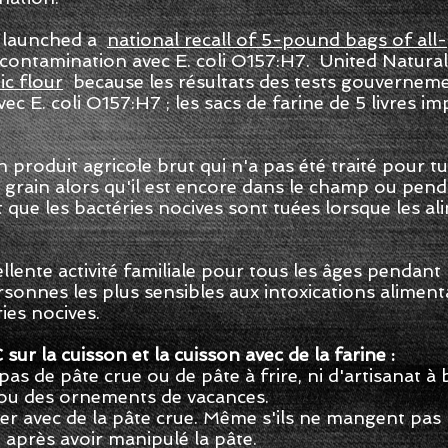
l launched a
national recall of 5-pound bags of all
 contamination avec E. coli O157:H7. United Natur
ic flour
because les résultats des tests gouvernem
ec E. coli O157:H7 ; les sacs de farine de 5 livres i
 produit agricole brut qui n'a pas été traité pour 
 grain alors qu'il est encore dans le champ ou pend
que les bactéries nocives sont tuées lorsque les al
ellente activité familiale pour tous les âges pendant
rsonnes les plus sensibles aux intoxications alimen
ies nocives.
ur la cuisson et la cuisson avec de la farine :
s de pâte crue ou de pâte à frire, ni d'artisanat à
 ou des ornements de vacances.
uer avec de la pâte crue. Même s'ils ne mangent pas 
 après avoir manipulé la pâte.