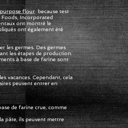
-purpose flour
because test
al Foods, Incorporated
entaux ont montré le
mpliqués ont également été
tuer les germes. Des germes
ant les étapes de production.
iments à base de farine sont
 les vacances. Cependant, cela
taires peuvent entrer en
 base de farine crue, comme
la pâte, ils peuvent mettre