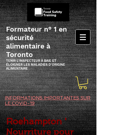
Formateur n° 1 en
sécurité
alimentaire à
Toronto
TENIR L'INSPECTEUR À BAIE ET
ÉLOIGNER LES MALADIES D'ORIGINE
ALIMENTAIRE
INFORMATIONS IMPORTANTES SUR
LE COVID-19
Roehampton '
Nourriture pour