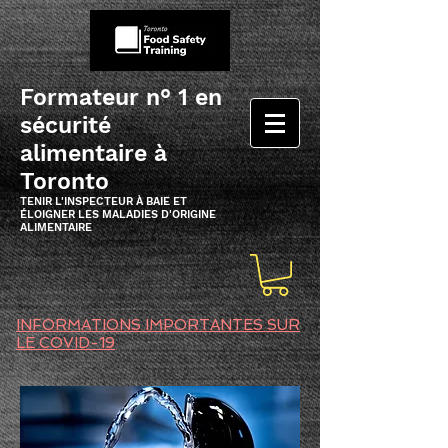
Formateur n° 1 en
sécurité
alimentaire à
Toronto
TENIR L'INSPECTEUR À BAIE ET
ÉLOIGNER LES MALADIES D'ORIGINE
ALIMENTAIRE
INFORMATIONS IMPORTANTES SUR
LE COVID-19