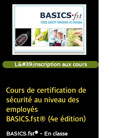
L&#39;inscription aux cours
Cours de certification de
sécurité au niveau des
employés
BASICS.fst® (4e édition)
BASICS.fst® - En classe