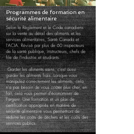
Programmes de formation en
sécurité alimentaire
Selon le Règlement et le Code canadiens
sur la vente au détail des aliments et les
services alimentaires, Santé Canada et
l'ACIA. Révisé par plus de 60 inspecteurs
de la santé publique, instructeurs, chefs de
file de l'industrie et étudiants.
Garder les aliments sains, c'est aussi
garder les aliments frais. Lorsque vous
manipulez correctement les aliments, cela
n'a pas besoin de vous coûter plus cher, en
fait, cela vous permet d'économiser de
l'argent. Une formation et un plan de
certification appropriés en matière de
sécurité alimentaire vous permettront de
réduire les coûts de déchets et les coûts des
services publics.