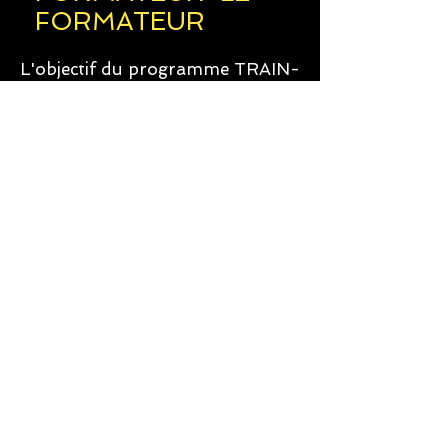
FORMATEUR
L'objectif du programme TRAIN-
THE-TRAINER cc781905-5cde-
3194-bb3b-136bad5cf58d_est
de fournir aux participants une
solide compréhension des
concepts et des principes de
l'enseignement aux adultes.
The facilitator of this program
mentors course participants
through the learning process
including comprehension of
course content AND uncovering
their unique training style.