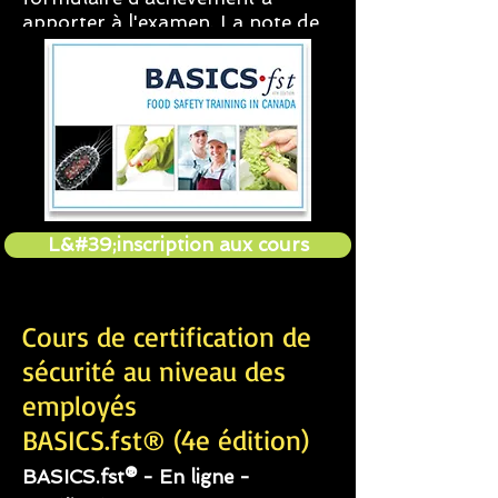
apporter à l'examen. La note de
passage est de 74 %.
L&#39;inscription aux cours
Cours de certification de
sécurité au niveau des
employés
BASICS.fst® (4e édition)
BASICS.fst® - En ligne -