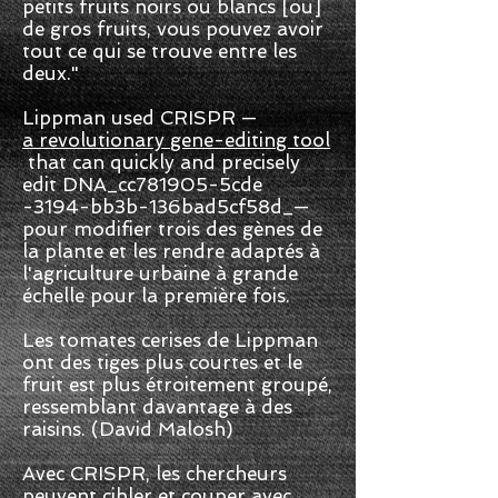
petits fruits noirs ou blancs [ou]
de gros fruits, vous pouvez avoir
tout ce qui se trouve entre les
deux."
Lippman used CRISPR —
a revolutionary gene-editing tool
that can quickly and precisely
edit DNA_cc781905-5cde
-3194-bb3b-136bad5cf58d_—
pour modifier trois des gènes de
la plante et les rendre adaptés à
l'agriculture urbaine à grande
échelle pour la première fois.
Les tomates cerises de Lippman
ont des tiges plus courtes et le
fruit est plus étroitement groupé,
ressemblant davantage à des
raisins. (David Malosh)
Avec CRISPR, les chercheurs
peuvent cibler et couper avec