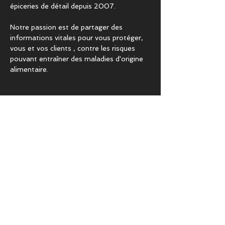
épiceries de détail depuis 2007.
Notre passion est de partager des
informations vitales pour vous protéger,
vous et vos clients , contre les risques
pouvant entraîner des maladies d'origine
alimentaire.
COURS & EXPERTISE
BASICS.fst
Formation sur la salubrité des aliments au
niveau des employés
AVANCÉ.fst
Formation en sécurité alimentaire au
niveau de la direction
FORMATION DU FORMATEUR
Statut de formateur. Nécessite 90 % des
certifications ADVANCED.fst et TRAIN-