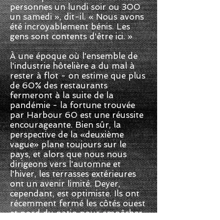
personnes un lundi soir ou 300
un samedi », dit-il. « Nous avons
été incroyablement bénis. Les
gens sont contents d'être ici. »
À une époque où l'ensemble de
l'industrie hôtelière a du mal à
rester à flot - on estime que plus
de 60% des restaurants
fermeront à la suite de la
pandémie - la fortune trouvée
par Harbour 60 est une réussite
encourageante. Bien sûr, la
perspective de la «deuxième
vague» plane toujours sur le
pays, et alors que nous nous
dirigeons vers l'automne et
l'hiver, les terrasses extérieures
ont un avenir limité. Deyer,
cependant, est optimiste. Ils ont
récemment fermé les côtés ouest
et nord du patio pour empêcher