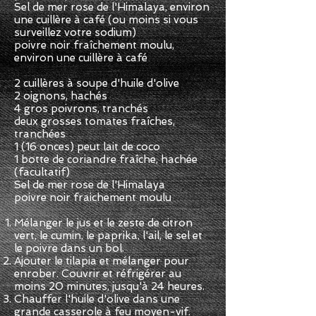
Sel de mer rose de l'Himalaya, environ
une cuillère à café (ou moins si vous
surveillez votre sodium)
poivre noir fraîchement moulu,
environ une cuillère à café
2 cuillères à soupe d'huile d'olive
2 oignons, hachés
4 gros poivrons, tranchés
deux grosses tomates fraîches,
tranchées
1 (16 onces) peut lait de coco
1 botte de coriandre fraîche, hachée
(facultatif)
Sel de mer rose de l'Himalaya
poivre noir fraichement moulu
Mélanger le jus et le zeste de citron
vert, le cumin, le paprika, l'ail, le sel et
le poivre dans un bol.
Ajouter le tilapia et mélanger pour
enrober. Couvrir et réfrigérer au
moins 20 minutes, jusqu'à 24 heures.
Chauffer l'huile d'olive dans une
grande casserole à feu moyen-vif.