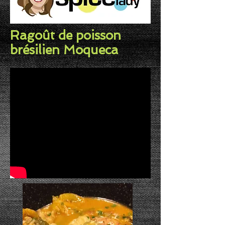
Ragoût de poisson
brésilien Moqueca