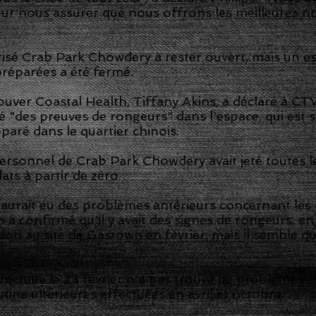
our nous assurer que nous offrons les meilleures n
isé Crab Park Chowdery à rester ouvert, mais un es
préparées a été fermé.
uver Coastal Health, Tiffany Akins, a déclaré à CT
é "des preuves de rongeurs" dans l'espace, qui est s
paré dans le quartier chinois.
 personnel de Crab Park Chowdery avait jeté toutes l
ats à partir de zéro.
 aurait eu des problèmes antérieurs concernant les
a confirmé qu'il y avait des signes de rongeurs, en
ction au site de Gastown en février, mais il semble q
ffectuée le 23 février n'a pas trouvé de problèmes a
tine ultérieures effectuées en avril et octobre.