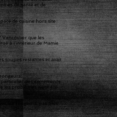
ormes de santé et de
pace de cuisine hors site
V Vancouver que les
itué à l'intérieur de Mamie
es soupes restantes et avait
 rongeurs.
 particulier des excréments
ue les problèmes aient été
vec les rongeurs, pas plus