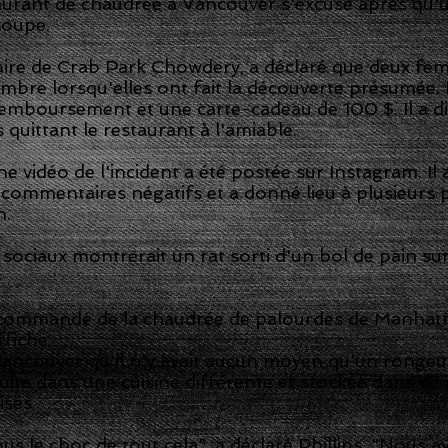
aurant de chaudrée à Vancouver s'excuse après qu'un
soupe.
taire de Crab Park Chowdery, a déclaré que deux fe
mbre lorsqu'elles ont fait la découverte présumée. Il
emboursement et une carte-cadeau de 100 $. Il a dit 
quittant le restaurant à l'amiable.
e vidéo de l'incident a été postée sur Instagram. Il 
 commentaires négatifs et a donné lieu à plusieurs 
h.
 sociaux montrerait un rat sorti d'un bol de pain su
commandé de la chaudrée de palourdes de Manhattan 
ffiche.
Vancouver qu'il n'y avait aucun moyen qu'un rongeu
cuite dans une cuisine différente et stockée dans de
isés.
le choc de tout cela", a déclaré Phillips. "Nous av