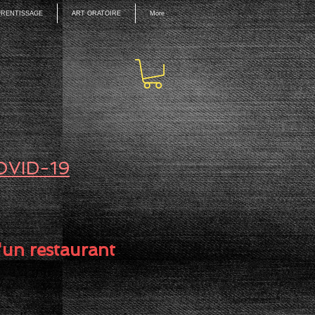
PPRENTISSAGE
ART ORATOIRE
More
OVID-19
'un restaurant