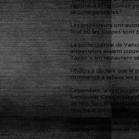
rigoureux et rigoureux p
sécurité possibles."
Les inspecteurs ont autor
loué où les soupes sont 
La porte-parole de Vanco
inspecteurs avaient trouv
Taylor's, un restaurant sé
Phillips a déclaré que le
commencé à refaire les pl
Cependant, le restaurant
Vancouver Coastal Health 
de rats, lors d'une inspe
résolus le même mois.
Une inspection de suivi e
que les inspections de rou