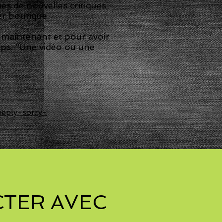
nes de nouvelles critiques
er boutique.
s maintenant et pour avoir
lips. "Une vidéo ou une
eply-sorry-
TER AVEC