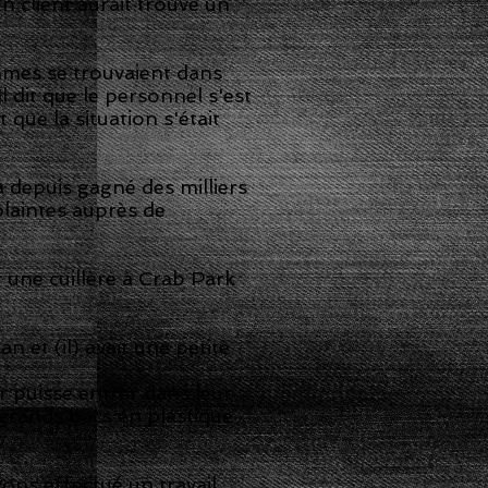
 client aurait trouvé un
mmes se trouvaient dans
 dit que le personnel s'est
que la situation s'était
a depuis gagné des milliers
plaintes auprès de
r une cuillère à Crab Park
et (il) avait une petite
r puisse entrer dans leur
 grands bacs en plastique
ons effectué un travail