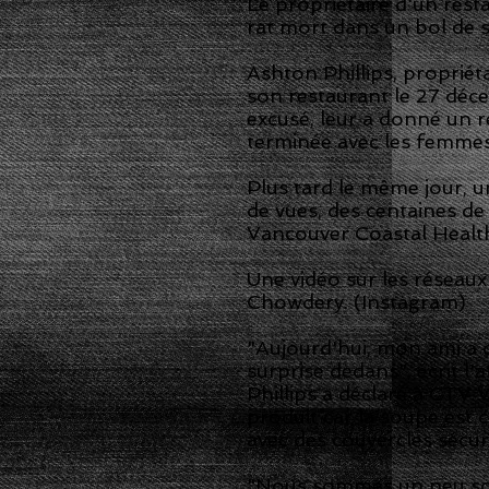
Le propriétaire d'un rest
rat mort dans un bol de 
Ashton Phillips, proprié
son restaurant le 27 déce
excusé, leur a donné un r
terminée avec les femmes 
Plus tard le même jour, un
de vues, des centaines de
Vancouver Coastal Healt
Une vidéo sur les réseaux
Chowdery. (Instagram)
"Aujourd'hui, mon ami a 
surprise dedans", écrit l'a
Phillips a déclaré à CTV 
produit car la soupe est 
avec des couvercles sécur
"Nous sommes un peu sous 