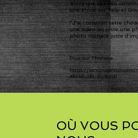
Alors que la vidéo continu
une étoile sur Yelp et Goo
"J'ai construit cette cho
une vidéo ou juste une pho
photo menace juste d'imp
Plus sur l'histoire...
https://vancouversun.com/
about-rat-in-soup
OÙ VOUS P