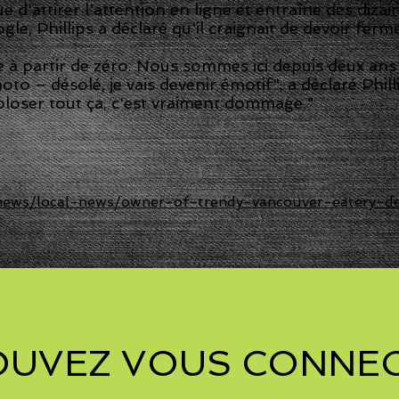
e d'attirer l'attention en ligne et entraîne des dizai
gle, Phillips a déclaré qu'il craignait de devoir ferm
se à partir de zéro. Nous sommes ici depuis deux an
to – désolé, je vais devenir émotif", a déclaré Phil
loser tout ça, c'est vraiment dommage."
news/local-news/owner-of-trendy-vancouver-eatery-de
OUVEZ VOUS CONNEC