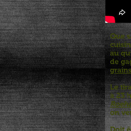
Que s
cuisin
au qui
de ga
grains
Le ti
à 23 h
Roeha
on ve
Doit 