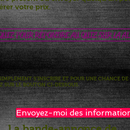
rer votre prix.
QUEZ POUR RÉPONDRE AU QUIZ SUR LA AL
SIMPLEMENT S'INSCRIRE ET POUR UNE CHANCE D
EZ SUR LE BOUTON CI-DESSOUS.
Envoyez-moi des informatio
La bande-annonce de