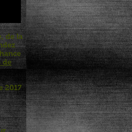
, de la
ondez
 chance
 de
e 2017
ur