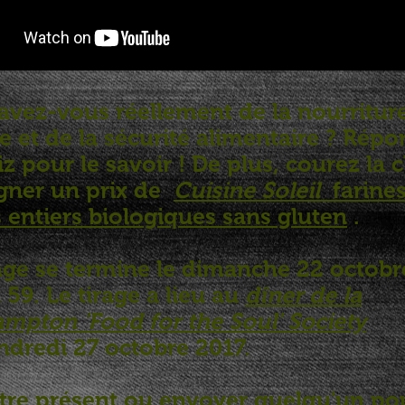
avez-vous réellement de la nourriture
e et de la sécurité alimentaire ? Rép
z pour le savoir ! De plus, courez la
gner un prix de
Cuisine Soleil
farines
 entiers biologiques sans gluten
.
rage se termine le dimanche 22 octobr
 59. Le tirage a lieu au
dîner de la
mpton 'Food for the Soul' Society
ndredi 27 octobre 2017.
être présent ou envoyer quelqu'un po