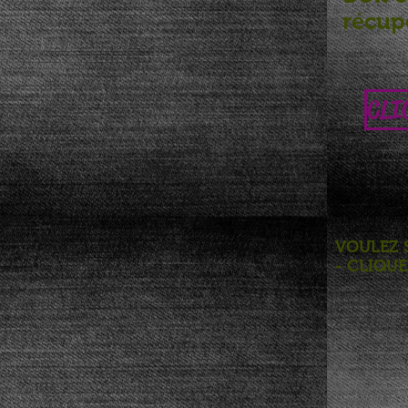
récupé
CLI
VOULEZ
- CLIQU