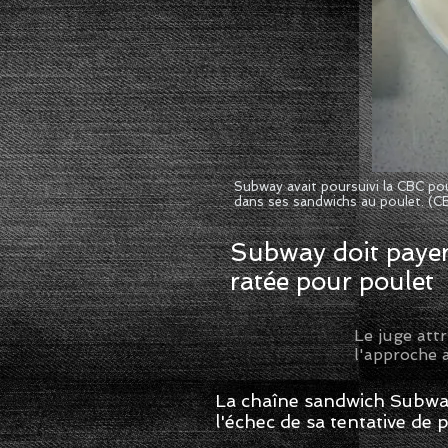
Subway avait poursuivi la CBC po
dans ses sandwichs au poulet. (C
Subway doit paye
ratée pour poulet
Le juge attr
l'approche 
La chaîne sandwich Subway
l'échec de sa tentative de 