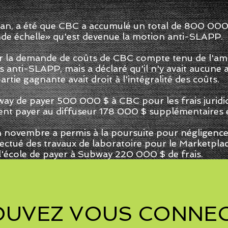
gan, a été que CBC a accumulé un total de 800 000 $ 
ande échelle» qu'est devenue la motion anti-SLAPP.
ir la demande de coûts de CBC compte tenu de l'a
 anti-SLAPP, mais a déclaré qu'il n'y avait aucune a
partie gagnante avait droit à l'intégralité des coûts.
y de payer 500 000 $ à CBC pour les frais juridiqu
ent payer au diffuseur 178 000 $ supplémentaires e
 novembre a permis à la poursuite pour négligenc
ffectué des travaux de laboratoire pour le Marketpl
 l'école de payer à Subway 220 000 $ de frais.
OUVEZ VOUS CONNEC