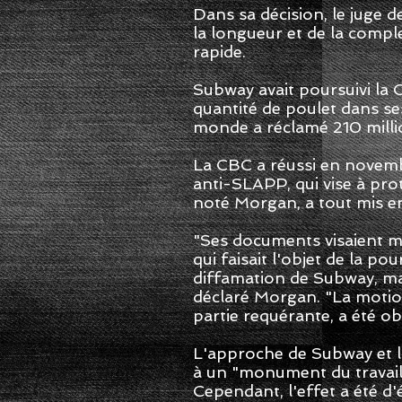
Dans sa décision, le juge 
la longueur et de la comple
rapide.
Subway avait poursuivi la 
quantité de poulet dans se
monde a réclamé 210 milli
La CBC a réussi en novembre
anti-SLAPP, qui vise à prot
noté Morgan, a tout mis en
"Ses documents visaient ma
qui faisait l'objet de la p
diffamation de Subway, mai
déclaré Morgan. "La motio
partie requérante, a été o
L'approche de Subway et la
à un "monument du travail
Cependant, l'effet a été d