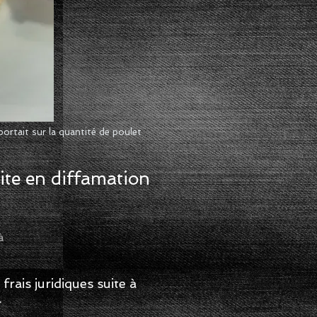
portait sur la quantité de poulet
te en diffamation
à
ais juridiques suite à
.