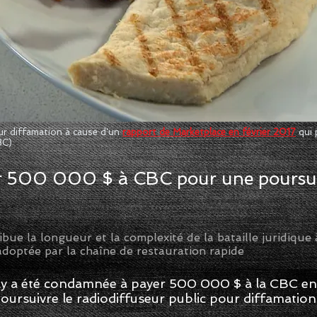
ur diffamation à cause d'un
rapport de Marketplace en février 2017
qui 
BC)
r 500 000 $ à CBC pour une poursui
ibue la longueur et la complexité de la bataille juridique 
adoptée par la chaîne de restauration rapide
 a été condamnée à payer 500 000 $ à la CBC en fr
poursuivre le radiodiffuseur public pour diffamation