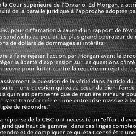
de la Cour supérieure de l'Ontario, Ed Morgan, a att
xité de la bataille juridique à l'approche adoptée pa
CBC pour diffamation à cause d'un rapport de févri
s sandwichs au poulet. Le plus grand opérateur de 
ons de dollars de dommages et intérêts.
 à faire rejeter l'action par Morgan avant le procès
éger la liberté d'expression sur les questions d'intér
 œuvre pour lutter contre la requête en rejet de la
ssivement la question de la vérité dans l'article d
oursuite - une question qui va au cœur du bien-fondé 
s qui n'est pertinente que de manière mineure pour
n s'est transformée en une entreprise massive à la
bligée de répondre."
 réponse de la CBC ont nécessité un "effort d'avoc
 juridique haut de gamme" dans des litiges complex
'étendre et de compliquer ce qui était censé être un