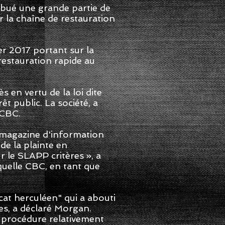
ribué une grande partie de
r la chaîne de restauration
er 2017 portant sur la
restauration rapide au
 en vertu de la loi dite
êt public. La société, a
 CBC.
u magazine d'information
de la plainte en
 le SLAPP critères », a
quelle CBC, en tant que
at herculéen" qui a abouti
es, a déclaré Morgan.
e procédure relativement