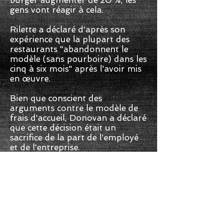
gens vont réagir à cela.
Rilette a déclaré d'après son
expérience que la plupart des
restaurants "abandonnent le
modèle (sans pourboire) dans les
cinq à six mois" après l'avoir mis
en œuvre.
Bien que conscient des
arguments contre le modèle de
frais d'accueil, Donovan a déclaré
que cette décision était un
sacrifice de la part de l'employé
et de l'entreprise.
"Certaines personnes aiment le
système de pourboire parce que
ils reçoivent plus d'argent à
emporter, et ça va... Notre
objectif est simplement d'offrir
une alternative stable."